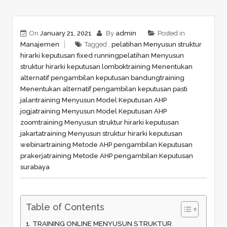
On
January 21, 2021
By
admin
Posted in
Manajemen
Tagged ,
pelatihan Menyusun struktur
hirarki keputusan fixed running
pelatihan Menyusun
struktur hirarki keputusan lombok
training Menentukan
alternatif pengambilan keputusan bandung
training
Menentukan alternatif pengambilan keputusan pasti
jalan
training Menyusun Model Keputusan AHP
jogja
training Menyusun Model Keputusan AHP
zoom
training Menyusun struktur hirarki keputusan
jakarta
training Menyusun struktur hirarki keputusan
webinar
training Metode AHP pengambilan Keputusan
prakerja
training Metode AHP pengambilan Keputusan
surabaya
Table of Contents
TRAINING ONLINE MENYUSUN STRUKTUR