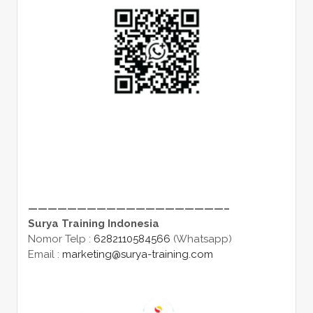
————————————————————–
Surya Training Indonesia
Nomor Telp :
6282110584566
(Whatsapp)
Email :
marketing@surya-training.com