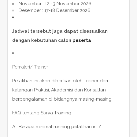
November : 12-13 November 2026
Desember : 17-18 Desember 2026
Jadwal tersebut juga dapat disesuaikan
dengan kebutuhan calon
peserta
Pemateri/ Trainer
Pelatihan ini akan diberikan oleh Trainer dari
kalangan Praktisi, Akademisi dan Konsultan
berpengalaman di bidangnya masing-masing.
FAQ tentang Surya Training
A : Berapa minimal running pelatihan ini ?