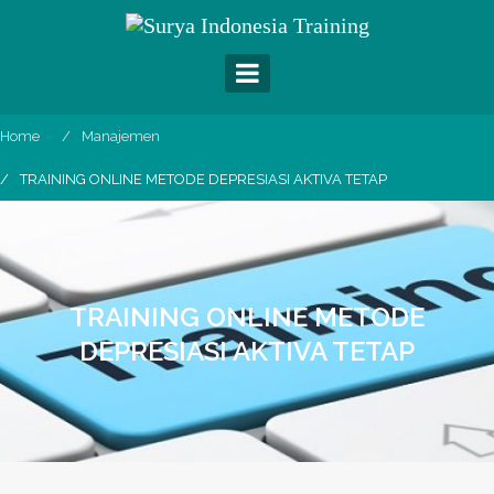
Skip
to
content
Home
Manajemen
TRAINING ONLINE METODE DEPRESIASI AKTIVA TETAP
TRAINING ONLINE METODE
DEPRESIASI AKTIVA TETAP