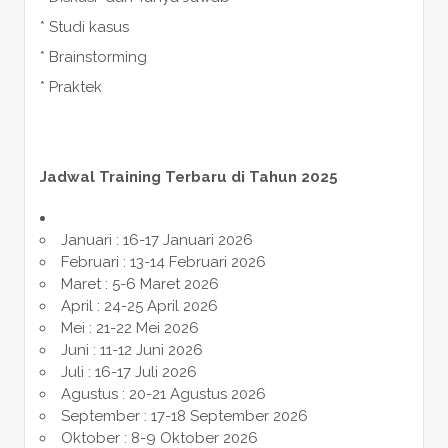
* Studi kasus
* Brainstorming
* Praktek
Jadwal Training Terbaru di Tahun 2025
Januari : 16-17 Januari 2026
Februari : 13-14 Februari 2026
Maret : 5-6 Maret 2026
April : 24-25 April 2026
Mei : 21-22 Mei 2026
Juni : 11-12 Juni 2026
Juli : 16-17 Juli 2026
Agustus : 20-21 Agustus 2026
September : 17-18 September 2026
Oktober : 8-9 Oktober 2026