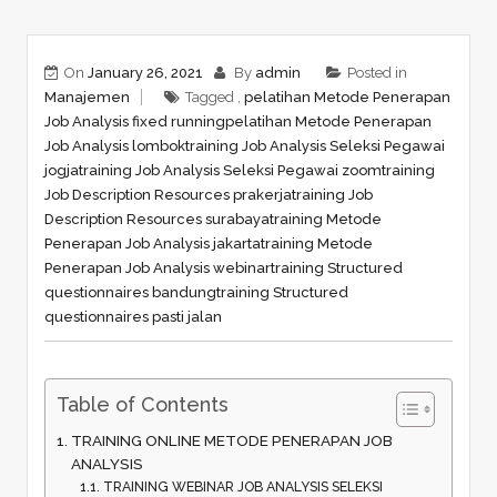
On
January 26, 2021
By
admin
Posted in
Manajemen
Tagged ,
pelatihan Metode Penerapan
Job Analysis fixed running
pelatihan Metode Penerapan
Job Analysis lombok
training Job Analysis Seleksi Pegawai
jogja
training Job Analysis Seleksi Pegawai zoom
training
Job Description Resources prakerja
training Job
Description Resources surabaya
training Metode
Penerapan Job Analysis jakarta
training Metode
Penerapan Job Analysis webinar
training Structured
questionnaires bandung
training Structured
questionnaires pasti jalan
Table of Contents
TRAINING ONLINE METODE PENERAPAN JOB
ANALYSIS
TRAINING WEBINAR JOB ANALYSIS SELEKSI