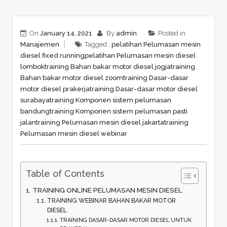
On
January 14, 2021
By
admin
Posted in
Manajemen
Tagged ,
pelatihan Pelumasan mesin
diesel fixed running
pelatihan Pelumasan mesin diesel
lombok
training Bahan bakar motor diesel jogja
training
Bahan bakar motor diesel zoom
training Dasar-dasar
motor diesel prakerja
training Dasar-dasar motor diesel
surabaya
training Komponen sistem pelumasan
bandung
training Komponen sistem pelumasan pasti
jalan
training Pelumasan mesin diesel jakarta
training
Pelumasan mesin diesel webinar
Table of Contents
TRAINING ONLINE PELUMASAN MESIN DIESEL
TRAINING WEBINAR BAHAN BAKAR MOTOR
DIESEL
TRAINING DASAR-DASAR MOTOR DIESEL UNTUK