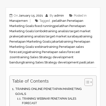
On
January 15, 2021
By
admin
Posted in
Manajemen
Tagged ,
pelatihan Penetapan
Marketing Goals fixed running
pelatihan Penetapan
Marketing Goals lombok
training analisis target market
prakerja
training analisis target market surabaya
training
Penetapan Marketing Goals jakarta
training Penetapan
Marketing Goals webinar
training Penetapan sales
forecast jogja
training Penetapan sales forecast
zoom
training Sales Strategy development
bandung
training Sales Strategy development pasti jalan
Table of Contents
TRAINING ONLINE PENETAPAN MARKETING
GOALS
TRAINING WEBINAR PENETAPAN SALES
FORECAST