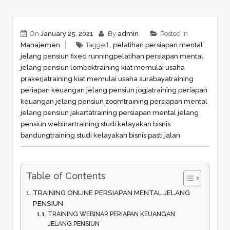
On
January 25, 2021
By
admin
Posted in
Manajemen
Tagged ,
pelatihan persiapan mental
jelang pensiun fixed running
pelatihan persiapan mental
jelang pensiun lombok
training kiat memulai usaha
prakerja
training kiat memulai usaha surabaya
training
periapan keuangan jelang pensiun jogja
training periapan
keuangan jelang pensiun zoom
training persiapan mental
jelang pensiun jakarta
training persiapan mental jelang
pensiun webinar
training studi kelayakan bisnis
bandung
training studi kelayakan bisnis pasti jalan
Table of Contents
TRAINING ONLINE PERSIAPAN MENTAL JELANG
PENSIUN
TRAINING WEBINAR PERIAPAN KEUANGAN
JELANG PENSIUN