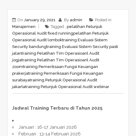
On
January 29, 2021
By
admin
Posted in
Manajemen
Tagged ,
pelatihan Petunjuk
Operasional Audit fixed running
pelatihan Petunjuk
Operasional Audit lombok
training Evaluasi Sistem
Security bandung
training Evaluasi Sistem Security pasti
jalan
training Pelatihan Tim Operasioanl Audit
jogja
training Pelatihan Tim Operasioanl Audit
zoom
training Pemeriksaan Fungsi Keuangan
prakerja
training Pemeriksaan Fungsi Keuangan
surabaya
training Petunjuk Operasional Audit
jakarta
training Petunjuk Operasional Audit webinar
Jadwal Training Terbaru di Tahun 2025
Januari : 16-17 Januari 2026
Februari : 13-14 Februari 2026