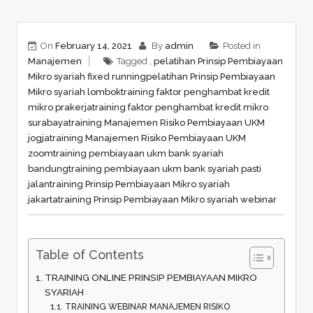
On
February 14, 2021
By
admin
Posted in
Manajemen
Tagged ,
pelatihan Prinsip Pembiayaan
Mikro syariah fixed running
pelatihan Prinsip Pembiayaan
Mikro syariah lombok
training faktor penghambat kredit
mikro prakerja
training faktor penghambat kredit mikro
surabaya
training Manajemen Risiko Pembiayaan UKM
jogja
training Manajemen Risiko Pembiayaan UKM
zoom
training pembiayaan ukm bank syariah
bandung
training pembiayaan ukm bank syariah pasti
jalan
training Prinsip Pembiayaan Mikro syariah
jakarta
training Prinsip Pembiayaan Mikro syariah webinar
Table of Contents
TRAINING ONLINE PRINSIP PEMBIAYAAN MIKRO
SYARIAH
TRAINING WEBINAR MANAJEMEN RISIKO