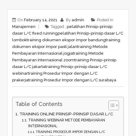
On
February 14, 2021
By
admin
Posted in
Manajemen
Tagged ,
pelatihan Prinsip-prinsip
dasar L/C fixed running
pelatihan Prinsip-prinsip dasar L/C
lombok
training dokumen ekspor impor bandung
training
dokumen ekspor impor pasti jalan
training Metode
Pembayaran Internasional jogja
training Metode
Pembayaran Internasional zoom
training Prinsip-prinsip
dasar L/C jakarta
training Prinsip-prinsip dasar L/C
webinar
training Prosedur Impor dengan L/C
prakerja
training Prosedur Impor dengan L/C surabaya
Table of Contents
TRAINING ONLINE PRINSIP-PRINSIP DASAR L/C
TRAINING WEBINAR METODE PEMBAYARAN
INTERNASIONAL
TRAINING PROSEDUR IMPOR DENGAN L/C