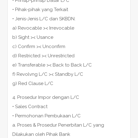
• Prinsip-prinsip Dasar L/C
• Pihak-pihak yang Terkait
• Jenis-Jenis L/C dan SKBDN:
a) Revocable >< Irrevocable
b) Sight >< Usance
c) Confirm >< Unconfirm
d) Restricted >< Unrestricted
e) Transferable >< Back to Back L/C
f) Revolvng L/C >< Standby L/C
g) Red Clause L/C
4. Prosedur Impor dengan L/C
• Sales Contract
• Permohonan Pembukaan L/C
a. Proses & Prosedur Penerbitan L/C yang
Dilakukan oleh Pihak Bank