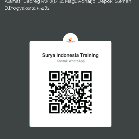
Alamat : Bedreg Rw 09/ 41 Maguwoharjo, Depok, Sleman
D.I.Yogyakarta 55282