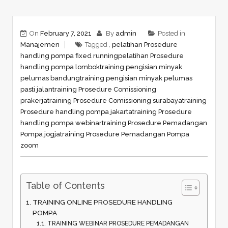
On
February 7, 2021
By
admin
Posted in
Manajemen
Tagged ,
pelatihan Prosedure
handling pompa fixed running
pelatihan Prosedure
handling pompa lombok
training pengisian minyak
pelumas bandung
training pengisian minyak pelumas
pasti jalan
training Prosedure Comissioning
prakerja
training Prosedure Comissioning surabaya
training
Prosedure handling pompa jakarta
training Prosedure
handling pompa webinar
training Prosedure Pemadangan
Pompa jogja
training Prosedure Pemadangan Pompa
zoom
Table of Contents
TRAINING ONLINE PROSEDURE HANDLING
POMPA
TRAINING WEBINAR PROSEDURE PEMADANGAN