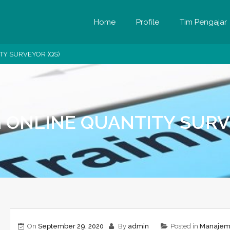
Home
Profile
Tim Pengajar
TY SURVEYOR (QS)
 ONLINE QUANTITY SURV
On
September 29, 2020
By
admin
Posted in
Manaje