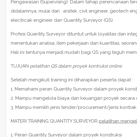
Pengawasan (Supervising). Dalam tahap perencanaan te
didalamnya, mulai dari : arsitek, civil engineer, geotech e
electricak engineer dan Quantity Surveyor (QS).
Profesi Quantity Surveyor dituntut untuk loyalitas dan in
menentukan analisa, item pekerjaan dan kuantitas, seora
Hali ini tentunya menjadi mudah bagi QS yang teguh me
TUJUAN
pelatihan QS dalam proyek kontruksi online
Setelah mengikuti training ini diharapkan peserta dapat :
1. Memahami peran Quantity Surveyor dalam proyek konst
2. Mampu mengelola biaya dan keuangan proyek secara e
3. Mampu memilih jenis tender/procurement/jenis kontrak
MATERI TRAINING QUANTITY SURVEYOR
pelatihan mengel
1. Peran Quantity Surveyor dalam proyek konstruksi