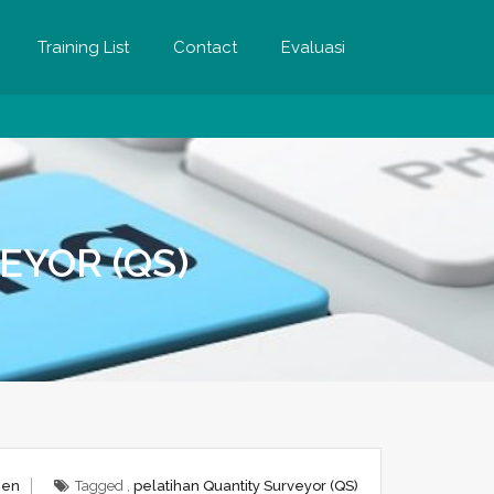
Training List
Contact
Evaluasi
EYOR (QS)
men
Tagged ,
pelatihan Quantity Surveyor (QS)