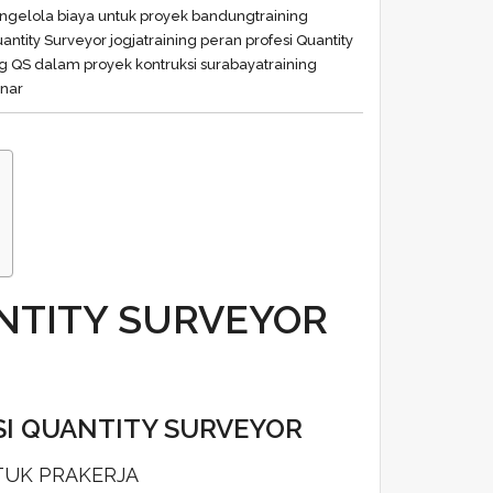
engelola biaya untuk proyek bandung
training
uantity Surveyor jogja
training peran profesi Quantity
ng QS dalam proyek kontruksi surabaya
training
inar
NTITY SURVEYOR
SI QUANTITY SURVEYOR
TUK PRAKERJA