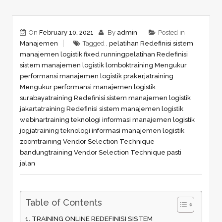
On
February 10, 2021
By
admin
Posted in
Manajemen
Tagged ,
pelatihan Redefinisi sistem
manajemen logistik fixed running
pelatihan Redefinisi
sistem manajemen logistik lombok
training Mengukur
performansi manajemen logistik prakerja
training
Mengukur performansi manajemen logistik
surabaya
training Redefinisi sistem manajemen logistik
jakarta
training Redefinisi sistem manajemen logistik
webinar
training teknologi informasi manajemen logistik
jogja
training teknologi informasi manajemen logistik
zoom
training Vendor Selection Technique
bandung
training Vendor Selection Technique pasti
jalan
Table of Contents
TRAINING ONLINE REDEFINISI SISTEM