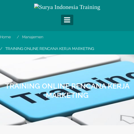
Skip
to
content
Home
Manajemen
TRAINING ONLINE RENCANA KERJA MARKETING
TRAINING ONLINE RENCANA KERJA
MARKETING