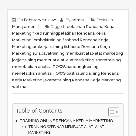
On
February 11, 2021
By
admin
Posted in
Manajemen
Tagged ,
pelatihan Rencana Kerja
Marketing fixed running
pelatihan Rencana Kerja
Marketing lombok
training fishbond Rencana Kerja
Marketing prakerja
training fishbond Rencana Kerja
Marketing surabaya
training membuat alat-alat marketing
jogja
training membuat alat-alat marketing zoom
training
menetapkan analisa TOWS bandung
training
menetapkan analisa TOWS pasti jalan
training Rencana
Kerja Marketing jakarta
training Rencana Kerja Marketing
webinar
Table of Contents
TRAINING ONLINE RENCANA KERJA MARKETING
TRAINING WEBINAR MEMBUAT ALAT-ALAT
MARKETING