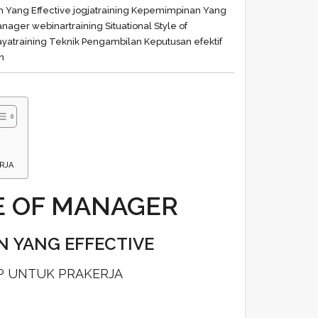
 Yang Effective jogja
training Kepemimpinan Yang
Manager webinar
training Situational Style of
aya
training Teknik Pengambilan Keputusan efektif
n
RJA
E OF MANAGER
N YANG EFFECTIVE
IP UNTUK PRAKERJA