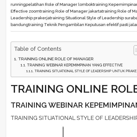
running
pelatihan Role of Manager lombok
training Kepemimpinan
Effective zoom
training Role of Manager jakarta
training Role of 
Leadership prakerja
training Situational Style of Leadership surab
bandung
training Teknik Pengambilan Keputusan efektif pasti jala
Table of Contents
TRAINING ONLINE ROLE OF MANAGER
TRAINING WEBINAR KEPEMIMPINAN YANG EFFECTIVE
TRAINING SITUATIONAL STYLE OF LEADERSHIP UNTUK PRAKE
TRAINING ONLINE ROL
TRAINING WEBINAR KEPEMIMPINA
TRAINING SITUATIONAL STYLE OF LEADERSH