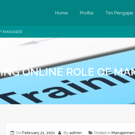
Home
Profile
Tim Pengajar
OF MANAGER
ING ONLINE ROLE OF M
On
February 21, 2021
By
admin
Posted in
Manajemen