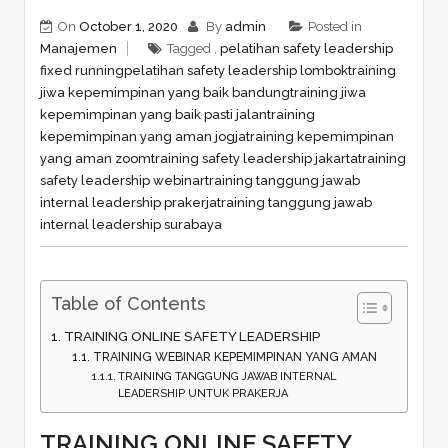
On
October 1, 2020
By
admin
Posted in
Manajemen
Tagged ,
pelatihan safety leadership
fixed running
pelatihan safety leadership lombok
training
jiwa kepemimpinan yang baik bandung
training jiwa
kepemimpinan yang baik pasti jalan
training
kepemimpinan yang aman jogja
training kepemimpinan
yang aman zoom
training safety leadership jakarta
training
safety leadership webinar
training tanggung jawab
internal leadership prakerja
training tanggung jawab
internal leadership surabaya
Table of Contents
TRAINING ONLINE SAFETY LEADERSHIP
TRAINING WEBINAR KEPEMIMPINAN YANG AMAN
TRAINING TANGGUNG JAWAB INTERNAL
LEADERSHIP UNTUK PRAKERJA
TRAINING ONLINE SAFETY