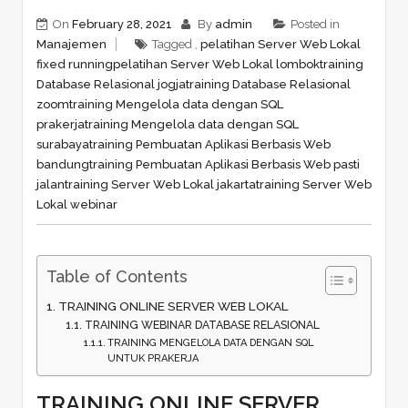
On
February 28, 2021
By
admin
Posted in
Manajemen
Tagged ,
pelatihan Server Web Lokal
fixed running
pelatihan Server Web Lokal lombok
training
Database Relasional jogja
training Database Relasional
zoom
training Mengelola data dengan SQL
prakerja
training Mengelola data dengan SQL
surabaya
training Pembuatan Aplikasi Berbasis Web
bandung
training Pembuatan Aplikasi Berbasis Web pasti
jalan
training Server Web Lokal jakarta
training Server Web
Lokal webinar
Table of Contents
TRAINING ONLINE SERVER WEB LOKAL
TRAINING WEBINAR DATABASE RELASIONAL
TRAINING MENGELOLA DATA DENGAN SQL
UNTUK PRAKERJA
TRAINING ONLINE SERVER