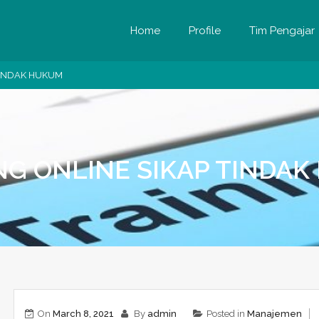
Home
Profile
Tim Pengajar
TINDAK HUKUM
NG ONLINE SIKAP TINDA
On
March 8, 2021
By
admin
Posted in
Manajemen