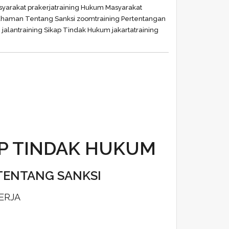
yarakat prakerja
training Hukum Masyarakat
ahaman Tentang Sanksi zoom
training Pertentangan
 jalan
training Sikap Tindak Hukum jakarta
training
AP TINDAK HUKUM
TENTANG SANKSI
ERJA