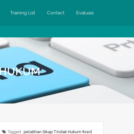
Training List
Contact
Evaluasi
K HUKUM
Tagged ,
pelatihan Sikap Tindak Hukum fixed