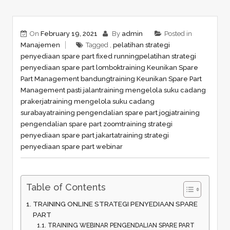
On
February 19, 2021
By
admin
Posted in
Manajemen
Tagged ,
pelatihan strategi
penyediaan spare part fixed running
pelatihan strategi
penyediaan spare part lombok
training Keunikan Spare
Part Management bandung
training Keunikan Spare Part
Management pasti jalan
training mengelola suku cadang
prakerja
training mengelola suku cadang
surabaya
training pengendalian spare part jogja
training
pengendalian spare part zoom
training strategi
penyediaan spare part jakarta
training strategi
penyediaan spare part webinar
Table of Contents
TRAINING ONLINE STRATEGI PENYEDIAAN SPARE
PART
TRAINING WEBINAR PENGENDALIAN SPARE PART