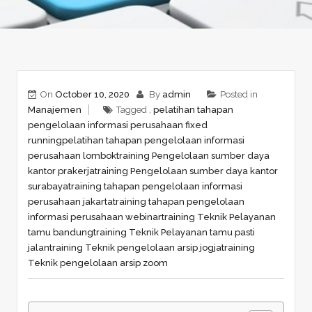
On
October 10, 2020
By
admin
Posted in
Manajemen
Tagged ,
pelatihan tahapan
pengelolaan informasi perusahaan fixed
running
pelatihan tahapan pengelolaan informasi
perusahaan lombok
training Pengelolaan sumber daya
kantor prakerja
training Pengelolaan sumber daya kantor
surabaya
training tahapan pengelolaan informasi
perusahaan jakarta
training tahapan pengelolaan
informasi perusahaan webinar
training Teknik Pelayanan
tamu bandung
training Teknik Pelayanan tamu pasti
jalan
training Teknik pengelolaan arsip jogja
training
Teknik pengelolaan arsip zoom