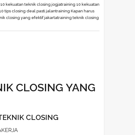
 10 kekuatan teknik closing jogja
training 10 kekuatan
10 tips closing deal pasti jalan
training Kapan harus
nik closing yang efektif jakarta
training teknik closing
NIK CLOSING YANG
TEKNIK CLOSING
AKERJA