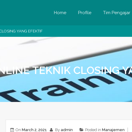
Home
Profile
Tim Pengajar
 CLOSING YANG EFEKTIF
NLINE TEKNIK CLOSING Y
On
March 2, 2021
By
admin
Posted in
Manajemen