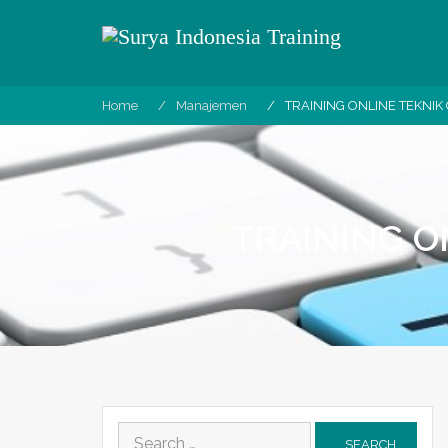
Skip
to
content
Home
Manajemen
TRAINING ONLINE TEKNIK
TRAINING O
Search