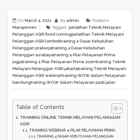
On
March 4, 2021
By
admin
Posted in
Manajemen
Tagged ,
pelatihan Teknik Melayani
Pelanggan ASRI fixed running
pelatihan Teknik Melayani
Pelanggan ASRI lombok
training 4 Dasar Kebutuhan
Pelanggan prakerja
training 4 Dasar Kebutuhan
Pelanggan surabaya
training 4 Pilar Pelayanan Prima
jogja
training 4 Pilar Pelayanan Prima zoom
training Teknik
Melayani Pelanggan ASRI jakarta
training Teknik Melayani
Pelanggan ASRI webinar
training WOW dalam Pelayanan
bandung
training WOW dalam Pelayanan pasti jalan
Table of Contents
TRAINING ONLINE TEKNIK MELAYANI PELANGGAN
ASRI
TRAINING WEBINAR 4 PILAR PELAYANAN PRIMA
TRAINING 4 DASAR KEBUTUHAN PELANGGAN