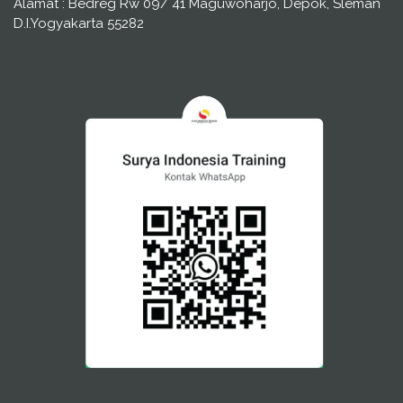
Alamat : Bedreg Rw 09/ 41 Maguwoharjo, Depok, Sleman
D.I.Yogyakarta 55282