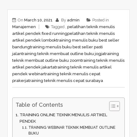
On
March 10, 2021
By
admin
Posted in
Manajemen
Tagged ,
pelatihan teknik menulis
artikel pendek fixed running
pelatihan teknik menulis
artikel pendek lombok
training menulis buku best seller
bandung
training menulis buku best seller pasti
jalan
training teknik membuat outline buku jogja
training
teknik membuat outline buku zoom
training teknik menulis
artikel pendek jakarta
training teknik menulis artikel
pendek webinar
training teknik menulis cepat
prakerja
training teknik menulis cepat surabaya
Table of Contents
TRAINING ONLINE TEKNIK MENULIS ARTIKEL
PENDEK
TRAINING WEBINAR TEKNIK MEMBUAT OUTLINE
BUKU