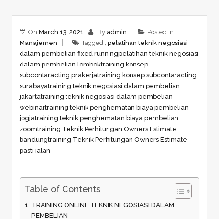
On
March 13, 2021
By
admin
Posted in
Manajemen
Tagged ,
pelatihan teknik negosiasi
dalam pembelian fixed running
pelatihan teknik negosiasi
dalam pembelian lombok
training konsep
subcontaracting prakerja
training konsep subcontaracting
surabaya
training teknik negosiasi dalam pembelian
jakarta
training teknik negosiasi dalam pembelian
webinar
training teknik penghematan biaya pembelian
jogja
training teknik penghematan biaya pembelian
zoom
training Teknik Perhitungan Owners Estimate
bandung
training Teknik Perhitungan Owners Estimate
pasti jalan
Table of Contents
TRAINING ONLINE TEKNIK NEGOSIASI DALAM
PEMBELIAN