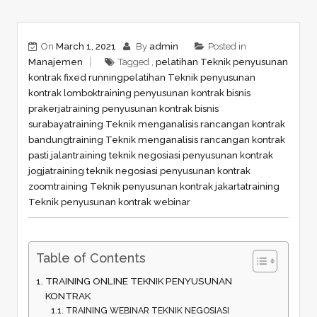
On
March 1, 2021
By
admin
Posted in
Manajemen
Tagged ,
pelatihan Teknik penyusunan
kontrak fixed running
pelatihan Teknik penyusunan
kontrak lombok
training penyusunan kontrak bisnis
prakerja
training penyusunan kontrak bisnis
surabaya
training Teknik menganalisis rancangan kontrak
bandung
training Teknik menganalisis rancangan kontrak
pasti jalan
training teknik negosiasi penyusunan kontrak
jogja
training teknik negosiasi penyusunan kontrak
zoom
training Teknik penyusunan kontrak jakarta
training
Teknik penyusunan kontrak webinar
Table of Contents
TRAINING ONLINE TEKNIK PENYUSUNAN
KONTRAK
TRAINING WEBINAR TEKNIK NEGOSIASI