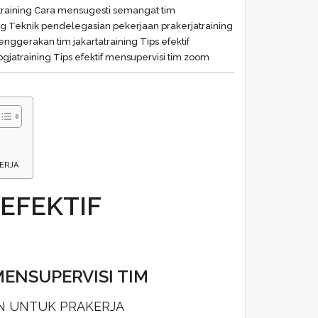
training Cara mensugesti semangat tim
ing Teknik pendelegasian pekerjaan prakerja
training
menggerakan tim jakarta
training Tips efektif
ogja
training Tips efektif mensupervisi tim zoom
ERJA
 EFEKTIF
MENSUPERVISI TIM
AN UNTUK PRAKERJA