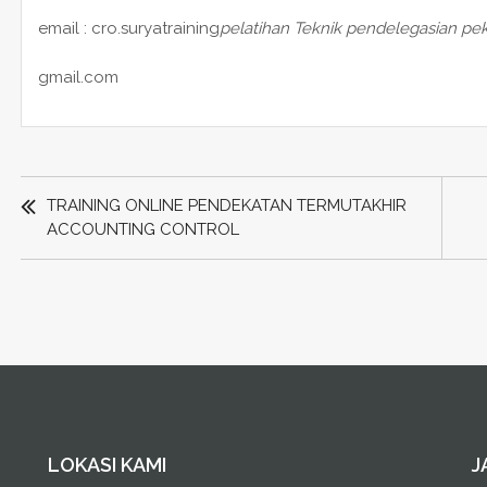
email : cro.suryatraining
pelatihan Teknik pendelegasian pek
gmail.com
POST
NAVIGATION
TRAINING ONLINE PENDEKATAN TERMUTAKHIR
ACCOUNTING CONTROL
LOKASI KAMI
J