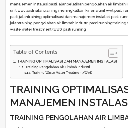
manajemen instalasi pasti jalan
pelatihan pengolahan air limbah in
unit wwt pasti jalan
training meningkatkan kinerja unit wwt pasti r
pasti jalan
training optimalisasi dan manajemen instalasi pasti run
jalan
training pengolahan air limbah industri pasti running
training
waste water treatment (wwt) pasti running
Table of Contents
TRAINING OPTIMALISASI DAN MANAJEMEN INSTALASI
Training Pengolahan Air Limbah Industri
Training Waste Water Treatment (Wwt)
TRAINING OPTIMALISAS
MANAJEMEN INSTALAS
TRAINING PENGOLAHAN AIR LIMBA