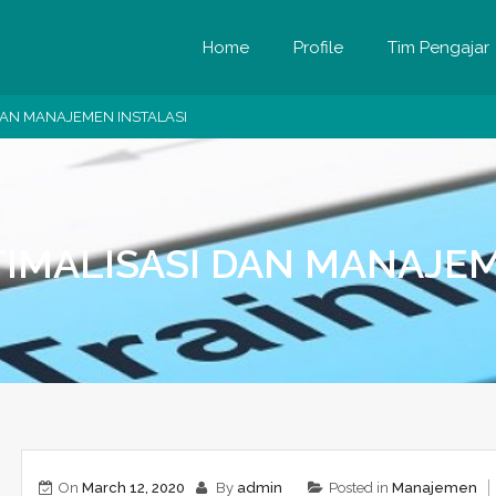
Home
Profile
Tim Pengajar
DAN MANAJEMEN INSTALASI
TIMALISASI DAN MANAJEM
On
March 12, 2020
By
admin
Posted in
Manajemen