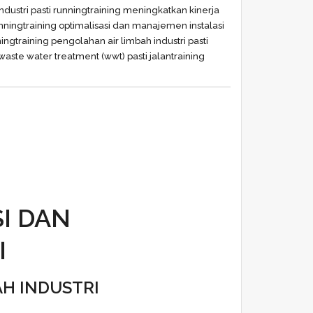
dustri pasti running
training meningkatkan kinerja
unning
training optimalisasi dan manajemen instalasi
ning
training pengolahan air limbah industri pasti
 waste water treatment (wwt) pasti jalan
training
I DAN
I
H INDUSTRI