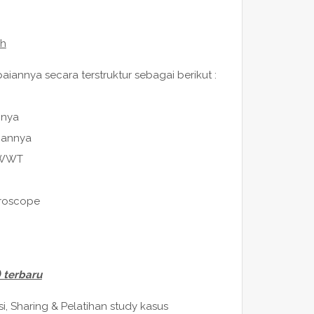
ah
iannya secara terstruktur sebagai berikut :
nnya
gannya
t WWT
croscope
 terbaru
i, Sharing & Pelatihan study kasus