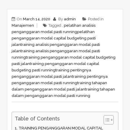
On
March 14, 2020
By
admin
Posted in
Manajemen
Tagged ,
pelatihan analisis
penganggaran modal pasti running
pelatihan
penganggaran modal capital budgeting pasti
jalan
training analisis penganggaran modal pasti
jalan
training analisis penganggaran modal pasti
running
training penganggaran modal capital budgeting
pasti jalan
training penganggaran modal capital
budgeting pasti running
training pentingnya
penganggaran modal pasti jalan
training pentingnya
penganggaran modal pasti running
training tahapan
dalam penganggaran modal pasti jalan
training tahapan
dalam penganggaran modal pasti running
Table of Contents
TRAINING PENGANGGARAN MODAL CAPITAL