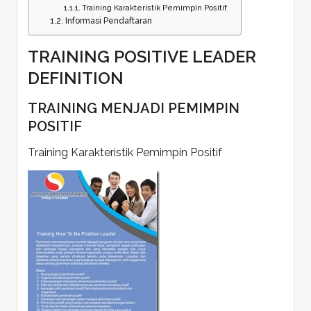
Training Karakteristik Pemimpin Positif
Informasi Pendaftaran
TRAINING POSITIVE LEADER
DEFINITION
TRAINING MENJADI PEMIMPIN
POSITIF
Training Karakteristik Pemimpin Positif