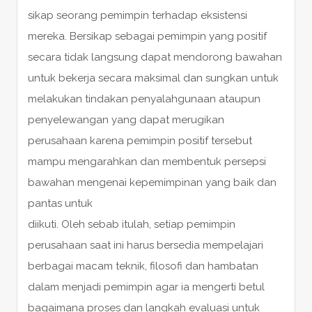
sikap seorang pemimpin terhadap eksistensi
mereka. Bersikap sebagai pemimpin yang positif
secara tidak langsung dapat mendorong bawahan
untuk bekerja secara maksimal dan sungkan untuk
melakukan tindakan penyalahgunaan ataupun
penyelewangan yang dapat merugikan
perusahaan karena pemimpin positif tersebut
mampu mengarahkan dan membentuk persepsi
bawahan mengenai kepemimpinan yang baik dan
pantas untuk
diikuti. Oleh sebab itulah, setiap pemimpin
perusahaan saat ini harus bersedia mempelajari
berbagai macam teknik, filosofi dan hambatan
dalam menjadi pemimpin agar ia mengerti betul
bagaimana proses dan langkah evaluasi untuk