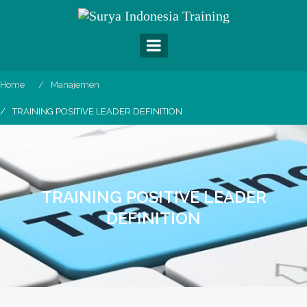
Skip
to
content
Home
Manajemen
TRAINING POSITIVE LEADER DEFINITION
TRAINING POSITIVE LEADER
DEFINITION