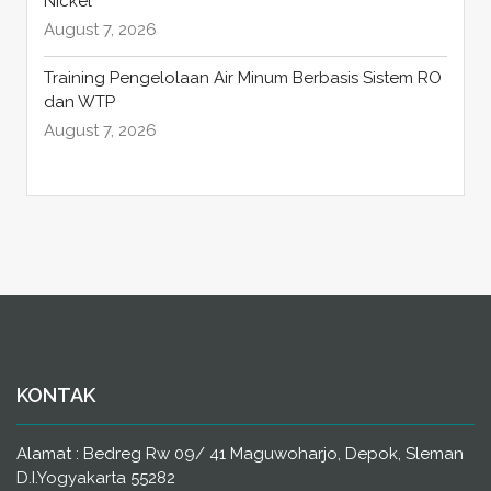
Nickel
August 7, 2026
Training Pengelolaan Air Minum Berbasis Sistem RO
dan WTP
August 7, 2026
KONTAK
Alamat : Bedreg Rw 09/ 41 Maguwoharjo, Depok, Sleman
D.I.Yogyakarta 55282