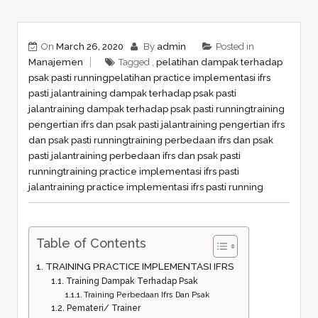
On
March 26, 2020
By
admin
Posted in
Manajemen
Tagged ,
pelatihan dampak terhadap
psak pasti running
pelatihan practice implementasi ifrs
pasti jalan
training dampak terhadap psak pasti
jalan
training dampak terhadap psak pasti running
training
pengertian ifrs dan psak pasti jalan
training pengertian ifrs
dan psak pasti running
training perbedaan ifrs dan psak
pasti jalan
training perbedaan ifrs dan psak pasti
running
training practice implementasi ifrs pasti
jalan
training practice implementasi ifrs pasti running
Table of Contents
TRAINING PRACTICE IMPLEMENTASI IFRS
Training Dampak Terhadap Psak
Training Perbedaan Ifrs Dan Psak
Pemateri/ Trainer