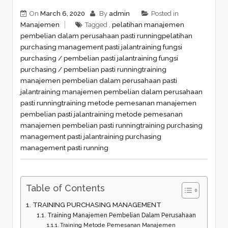
On
March 6, 2020
By
admin
Posted in
Manajemen
Tagged ,
pelatihan manajemen
pembelian dalam perusahaan pasti running
pelatihan
purchasing management pasti jalan
training fungsi
purchasing / pembelian pasti jalan
training fungsi
purchasing / pembelian pasti running
training
manajemen pembelian dalam perusahaan pasti
jalan
training manajemen pembelian dalam perusahaan
pasti running
training metode pemesanan manajemen
pembelian pasti jalan
training metode pemesanan
manajemen pembelian pasti running
training purchasing
management pasti jalan
training purchasing
management pasti running
Table of Contents
TRAINING PURCHASING MANAGEMENT
Training Manajemen Pembelian Dalam Perusahaan
Training Metode Pemesanan Manajemen