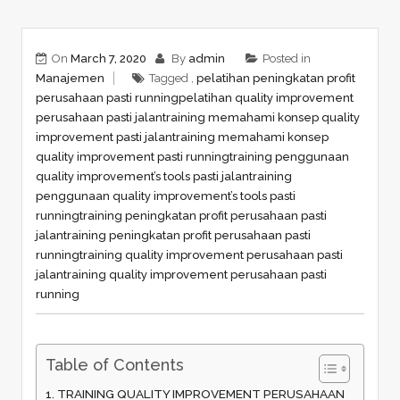
On
March 7, 2020
By
admin
Posted in
Manajemen
Tagged ,
pelatihan peningkatan profit
perusahaan pasti running
pelatihan quality improvement
perusahaan pasti jalan
training memahami konsep quality
improvement pasti jalan
training memahami konsep
quality improvement pasti running
training penggunaan
quality improvement’s tools pasti jalan
training
penggunaan quality improvement’s tools pasti
running
training peningkatan profit perusahaan pasti
jalan
training peningkatan profit perusahaan pasti
running
training quality improvement perusahaan pasti
jalan
training quality improvement perusahaan pasti
running
Table of Contents
TRAINING QUALITY IMPROVEMENT PERUSAHAAN