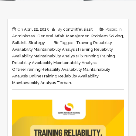
On
April 22, 2025
By
conwritfelisiasit
Posted in
Administrasi
,
General Affair
,
Manajemen
,
Problem Solving
,
Softskill
,
Strategy
Tagged ,
Training Reliability
Availability Maintainability Analysis
Training Reliability
Availability Maintainability Analysis Fix running
Training
Reliability Availability Maintainability Analysis
Offline
Training Reliability Availability Maintainability
Analysis Online
Training Reliability Availability
Maintainability Analysis Terbaru