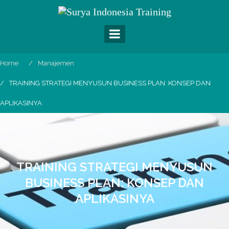
Skip
to
content
Home
Manajemen
TRAINING STRATEGI MENYUSUN BUSINESS PLAN: KONSEP DAN
APLIKASINYA
TRAINING STRATEGI MENYUSUN
BUSINESS PLAN: KONSEP DAN
APLIKASINYA