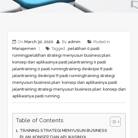
On
March 30, 2020
By
admin
Posted in
Manajemen
Tagged ,
pelatihan 0 pasti
running
pelatihan strategi menyusun business plan:
konsep dan aplikasinya pasti jalan
training 0 pasti
jalan
training 0 pasti running
training deskripsi !!! pasti
jalan
training deskripsi !!! pasti running
training strategi
menyusun business plan: konsep dan aplikasinya pasti
jalan
training strategi menyusun business plan: konsep dan
aplikasinya pasti running
Table of Contents
TRAINING STRATEGI MENYUSUN BUSINESS
PLAN: KONSEP DAN APLIKASINYA