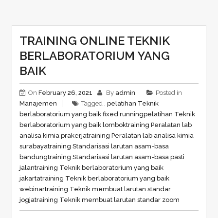
TRAINING ONLINE TEKNIK
BERLABORATORIUM YANG
BAIK
On
February 26, 2021
By
admin
Posted in
Manajemen
Tagged ,
pelatihan Teknik
berlaboratorium yang baik fixed running
pelatihan Teknik
berlaboratorium yang baik lombok
training Peralatan lab
analisa kimia prakerja
training Peralatan lab analisa kimia
surabaya
training Standarisasi larutan asam-basa
bandung
training Standarisasi larutan asam-basa pasti
jalan
training Teknik berlaboratorium yang baik
jakarta
training Teknik berlaboratorium yang baik
webinar
training Teknik membuat larutan standar
jogja
training Teknik membuat larutan standar zoom