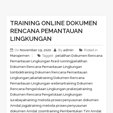
TRAINING ONLINE DOKUMEN
RENCANA PEMANTAUAN
LINGKUNGAN
On
November 19, 2020
By
admin
Posted in
Manajemen
Tagged ,
pelatihan Dokumen Rencana
Pemantauan Lingkungan fixed running
pelatihan
Dokumen Rencana Pemantauan Lingkungan
lombok
training Dokumen Rencana Pemantauan
Lingkungan jakarta
training Dokumen Rencana
Pemantauan Lingkungan webinar
training Dokumen
Rencana Pengelolaan Lingkungan prakerja
training
Dokumen Rencana Pengelolaan Lingkungan
surabaya
training metoda proses penyusunan dokumen
Amdal jogja
training metoda proses penyusunan
dokumen Amdal zoom
training Pembentukan Tim Amdal