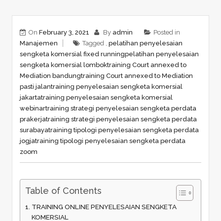
On
February 3, 2021
By
admin
Posted in
Manajemen
Tagged ,
pelatihan penyelesaian
sengketa komersial fixed running
pelatihan penyelesaian
sengketa komersial lombok
training Court annexed to
Mediation bandung
training Court annexed to Mediation
pasti jalan
training penyelesaian sengketa komersial
jakarta
training penyelesaian sengketa komersial
webinar
training strategi penyelesaian sengketa perdata
prakerja
training strategi penyelesaian sengketa perdata
surabaya
training tipologi penyelesaian sengketa perdata
jogja
training tipologi penyelesaian sengketa perdata
zoom
Table of Contents
TRAINING ONLINE PENYELESAIAN SENGKETA
KOMERSIAL