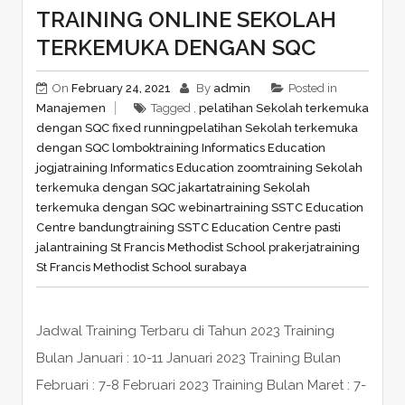
TRAINING ONLINE SEKOLAH
TERKEMUKA DENGAN SQC
On
February 24, 2021
By
admin
Posted in
Manajemen
Tagged ,
pelatihan Sekolah terkemuka
dengan SQC fixed running
pelatihan Sekolah terkemuka
dengan SQC lombok
training Informatics Education
jogja
training Informatics Education zoom
training Sekolah
terkemuka dengan SQC jakarta
training Sekolah
terkemuka dengan SQC webinar
training SSTC Education
Centre bandung
training SSTC Education Centre pasti
jalan
training St Francis Methodist School prakerja
training
St Francis Methodist School surabaya
Jadwal Training Terbaru di Tahun 2023 Training
Bulan Januari : 10-11 Januari 2023 Training Bulan
Februari : 7-8 Februari 2023 Training Bulan Maret : 7-