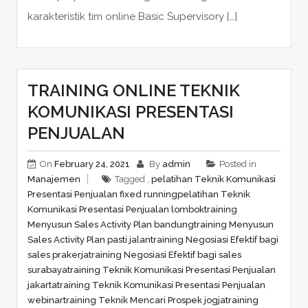
karakteristik tim online Basic Supervisory […]
TRAINING ONLINE TEKNIK
KOMUNIKASI PRESENTASI
PENJUALAN
On
February 24, 2021
By
admin
Posted in
Manajemen
Tagged ,
pelatihan Teknik Komunikasi
Presentasi Penjualan fixed running
pelatihan Teknik
Komunikasi Presentasi Penjualan lombok
training
Menyusun Sales Activity Plan bandung
training Menyusun
Sales Activity Plan pasti jalan
training Negosiasi Efektif bagi
sales prakerja
training Negosiasi Efektif bagi sales
surabaya
training Teknik Komunikasi Presentasi Penjualan
jakarta
training Teknik Komunikasi Presentasi Penjualan
webinar
training Teknik Mencari Prospek jogja
training