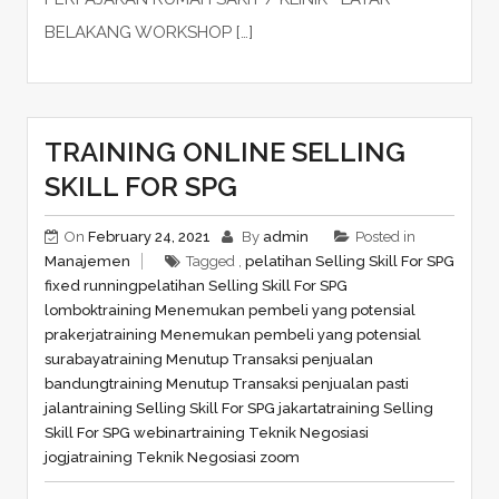
BELAKANG WORKSHOP […]
TRAINING ONLINE SELLING
SKILL FOR SPG
On
February 24, 2021
By
admin
Posted in
Manajemen
Tagged ,
pelatihan Selling Skill For SPG
fixed running
pelatihan Selling Skill For SPG
lombok
training Menemukan pembeli yang potensial
prakerja
training Menemukan pembeli yang potensial
surabaya
training Menutup Transaksi penjualan
bandung
training Menutup Transaksi penjualan pasti
jalan
training Selling Skill For SPG jakarta
training Selling
Skill For SPG webinar
training Teknik Negosiasi
jogja
training Teknik Negosiasi zoom