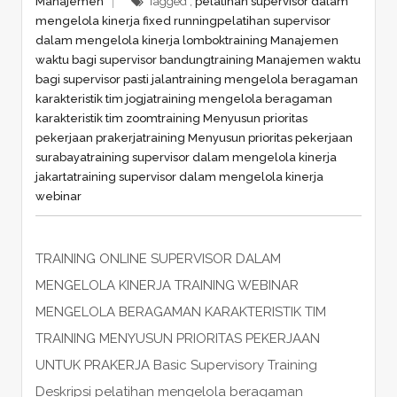
Manajemen
Tagged ,
pelatihan supervisor dalam
mengelola kinerja fixed running
pelatihan supervisor
dalam mengelola kinerja lombok
training Manajemen
waktu bagi supervisor bandung
training Manajemen waktu
bagi supervisor pasti jalan
training mengelola beragaman
karakteristik tim jogja
training mengelola beragaman
karakteristik tim zoom
training Menyusun prioritas
pekerjaan prakerja
training Menyusun prioritas pekerjaan
surabaya
training supervisor dalam mengelola kinerja
jakarta
training supervisor dalam mengelola kinerja
webinar
TRAINING ONLINE SUPERVISOR DALAM
MENGELOLA KINERJA TRAINING WEBINAR
MENGELOLA BERAGAMAN KARAKTERISTIK TIM
TRAINING MENYUSUN PRIORITAS PEKERJAAN
UNTUK PRAKERJA Basic Supervisory Training
Deskripsi pelatihan mengelola beragaman