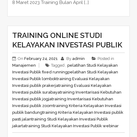
8 Maret 2023 Training Bulan April […]
TRAINING ONLINE STUDI
KELAYAKAN INVESTASI PUBLIK
On
February 24, 2021
By
admin
Posted in
Manajemen
Tagged ,
pelatihan Studi Kelayakan
Investasi Publik fixed running
pelatihan Studi Kelayakan
Investasi Publik lombok
training Evaluasi Kelayakan
Investasi publik prakerja
training Evaluasi Kelayakan
Investasi publik surabaya
training Inventarisasi Kebutuhan
Investasi publik jogja
training Inventarisasi Kebutuhan
Investasi publik zoom
training Kriteria Kelayakan Investasi
publik bandung
training Kriteria Kelayakan Investasi publik
pasti jalan
training Studi Kelayakan Investasi Publik
jakarta
training Studi Kelayakan Investasi Publik webinar