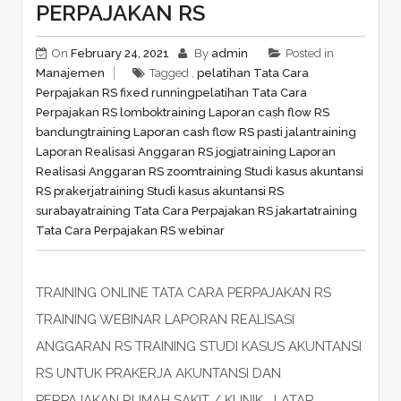
PERPAJAKAN RS
On
February 24, 2021
By
admin
Posted in
Manajemen
Tagged ,
pelatihan Tata Cara
Perpajakan RS fixed running
pelatihan Tata Cara
Perpajakan RS lombok
training Laporan cash flow RS
bandung
training Laporan cash flow RS pasti jalan
training
Laporan Realisasi Anggaran RS jogja
training Laporan
Realisasi Anggaran RS zoom
training Studi kasus akuntansi
RS prakerja
training Studi kasus akuntansi RS
surabaya
training Tata Cara Perpajakan RS jakarta
training
Tata Cara Perpajakan RS webinar
TRAINING ONLINE TATA CARA PERPAJAKAN RS
TRAINING WEBINAR LAPORAN REALISASI
ANGGARAN RS TRAINING STUDI KASUS AKUNTANSI
RS UNTUK PRAKERJA AKUNTANSI DAN
PERPAJAKAN RUMAH SAKIT / KLINIK LATAR