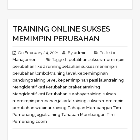
TRAINING ONLINE SUKSES
MEMIMPIN PERUBAHAN
On
February 24, 2021
By
admin
Posted in
Manajemen
Tagged ,
pelatihan sukses memimpin
perubahan fixed running
pelatihan sukses memimpin
perubahan lombok
training level kepemimpinan
bandung
training level kepemimpinan pasti jalan
training
Mengidentifikasi Perubahan prakerja
training
Mengidentifikasi Perubahan surabaya
training sukses
memimpin perubahan jakarta
training sukses memimpin
perubahan webinar
training Tahapan Membangun Tim
Pemenang jogja
training Tahapan Membangun Tim
Pemenang zoom