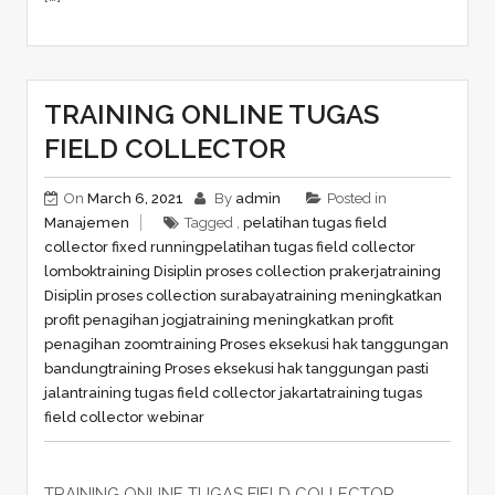
TRAINING ONLINE TUGAS
FIELD COLLECTOR
On
March 6, 2021
By
admin
Posted in
Manajemen
Tagged ,
pelatihan tugas field
collector fixed running
pelatihan tugas field collector
lombok
training Disiplin proses collection prakerja
training
Disiplin proses collection surabaya
training meningkatkan
profit penagihan jogja
training meningkatkan profit
penagihan zoom
training Proses eksekusi hak tanggungan
bandung
training Proses eksekusi hak tanggungan pasti
jalan
training tugas field collector jakarta
training tugas
field collector webinar
TRAINING ONLINE TUGAS FIELD COLLECTOR