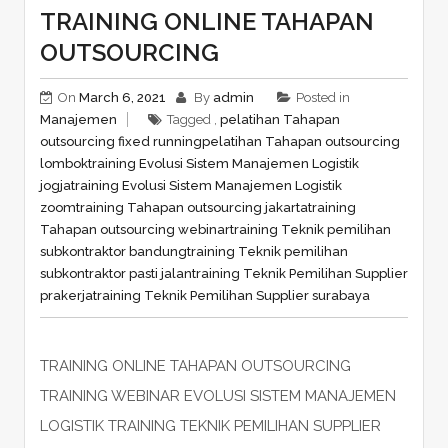
TRAINING ONLINE TAHAPAN
OUTSOURCING
On
March 6, 2021
By
admin
Posted in
Manajemen
Tagged ,
pelatihan Tahapan
outsourcing fixed running
pelatihan Tahapan outsourcing
lombok
training Evolusi Sistem Manajemen Logistik
jogja
training Evolusi Sistem Manajemen Logistik
zoom
training Tahapan outsourcing jakarta
training
Tahapan outsourcing webinar
training Teknik pemilihan
subkontraktor bandung
training Teknik pemilihan
subkontraktor pasti jalan
training Teknik Pemilihan Supplier
prakerja
training Teknik Pemilihan Supplier surabaya
TRAINING ONLINE TAHAPAN OUTSOURCING
TRAINING WEBINAR EVOLUSI SISTEM MANAJEMEN
LOGISTIK TRAINING TEKNIK PEMILIHAN SUPPLIER