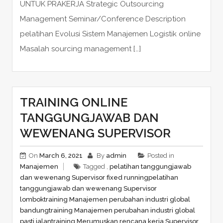
UNTUK PRAKERJA Strategic Outsourcing
Management Seminar/Conference Description
pelatihan Evolusi Sistem Manajemen Logistik online
Masalah sourcing management […]
TRAINING ONLINE
TANGGUNGJAWAB DAN
WEWENANG SUPERVISOR
On
March 6, 2021
By
admin
Posted in
Manajemen
Tagged ,
pelatihan tanggungjawab
dan wewenang Supervisor fixed running
pelatihan
tanggungjawab dan wewenang Supervisor
lombok
training Manajemen perubahan industri global
bandung
training Manajemen perubahan industri global
pasti jalan
training Merumuskan rencana kerja Supervisor