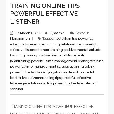
TRAINING ONLINE TIPS
POWERFUL EFFECTIVE
LISTENER
On
March 6, 2021
By
admin
Posted in
Manajemen
Tagged ,
pelatihan tips powerful
effective listener fixed running
pelatihan tips powerful
effective listener lombok
training positive mental attitude
bandung
training positive mental attitude pasti
jalan
training powerful time management prakerja
training
powerful time management surabaya
training teknik
powerful berfikir kreatif jogja
training teknik powerful
berfikir kreatif zoom
training tips powerful effective
listener jakarta
training tips powerful effective listener
webinar
TRAINING ONLINE TIPS POWERFUL EFFECTIVE