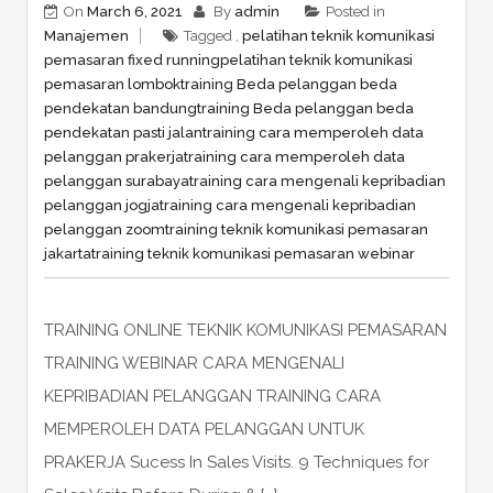
On
March 6, 2021
By
admin
Posted in
Manajemen
Tagged ,
pelatihan teknik komunikasi
pemasaran fixed running
pelatihan teknik komunikasi
pemasaran lombok
training Beda pelanggan beda
pendekatan bandung
training Beda pelanggan beda
pendekatan pasti jalan
training cara memperoleh data
pelanggan prakerja
training cara memperoleh data
pelanggan surabaya
training cara mengenali kepribadian
pelanggan jogja
training cara mengenali kepribadian
pelanggan zoom
training teknik komunikasi pemasaran
jakarta
training teknik komunikasi pemasaran webinar
TRAINING ONLINE TEKNIK KOMUNIKASI PEMASARAN
TRAINING WEBINAR CARA MENGENALI
KEPRIBADIAN PELANGGAN TRAINING CARA
MEMPEROLEH DATA PELANGGAN UNTUK
PRAKERJA Sucess In Sales Visits. 9 Techniques for