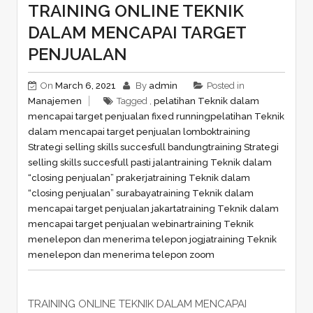
TRAINING ONLINE TEKNIK
DALAM MENCAPAI TARGET
PENJUALAN
On
March 6, 2021
By
admin
Posted in
Manajemen
Tagged ,
pelatihan Teknik dalam
mencapai target penjualan fixed running
pelatihan Teknik
dalam mencapai target penjualan lombok
training
Strategi selling skills succesfull bandung
training Strategi
selling skills succesfull pasti jalan
training Teknik dalam
“closing penjualan” prakerja
training Teknik dalam
“closing penjualan” surabaya
training Teknik dalam
mencapai target penjualan jakarta
training Teknik dalam
mencapai target penjualan webinar
training Teknik
menelepon dan menerima telepon jogja
training Teknik
menelepon dan menerima telepon zoom
TRAINING ONLINE TEKNIK DALAM MENCAPAI