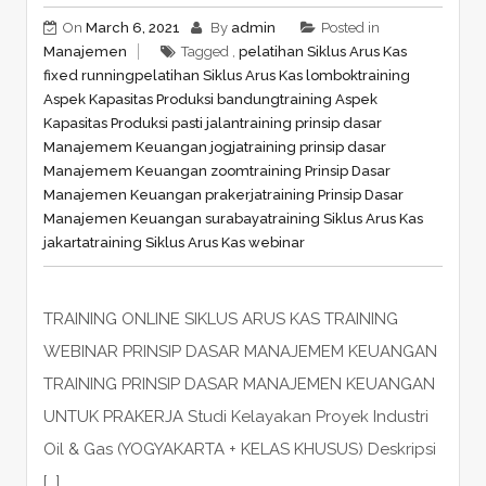
On
March 6, 2021
By
admin
Posted in
Manajemen
Tagged ,
pelatihan Siklus Arus Kas
fixed running
pelatihan Siklus Arus Kas lombok
training
Aspek Kapasitas Produksi bandung
training Aspek
Kapasitas Produksi pasti jalan
training prinsip dasar
Manajemem Keuangan jogja
training prinsip dasar
Manajemem Keuangan zoom
training Prinsip Dasar
Manajemen Keuangan prakerja
training Prinsip Dasar
Manajemen Keuangan surabaya
training Siklus Arus Kas
jakarta
training Siklus Arus Kas webinar
TRAINING ONLINE SIKLUS ARUS KAS TRAINING
WEBINAR PRINSIP DASAR MANAJEMEM KEUANGAN
TRAINING PRINSIP DASAR MANAJEMEN KEUANGAN
UNTUK PRAKERJA Studi Kelayakan Proyek Industri
Oil & Gas (YOGYAKARTA + KELAS KHUSUS) Deskripsi
[…]