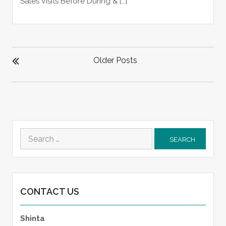
Sales Visits Before During & […]
POSTS
NAVIGATION
Older Posts
Search
for:
CONTACT US
Shinta