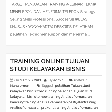
TARGET PENJUALAN TRAINING WEBINAR TEKNIK
MENELEPON DAN MENERIMA TELEPON Strategy
Selling Skills Professional Succesfull (KELAS
KHUSUS + YOGYAKARTA) DESKRIPSI PELATIHAN
pelatihan Teknik menelepon dan menerima […]
TRAINING ONLINE TUJUAN
STUDI KELAYAKAN BISNIS
On
March 6, 2021
By
admin
Posted in
Manajemen
Tagged ,
pelatihan Tujuan studi
kelayakan bisnis fixed running
pelatihan Tujuan studi
kelayakan bisnis lombok
training Analisis Pemasaran
bandung
training Analisis Pemasaran pasti jalan
training
Analisis Pemasaran prakerja
training Analisis Pemasaran