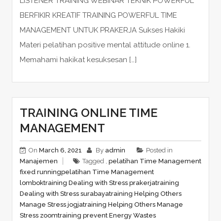
LISTENER TRAINING WEBINAR TEKNIK POWERFUL
BERFIKIR KREATIF TRAINING POWERFUL TIME
MANAGEMENT UNTUK PRAKERJA Sukses Hakiki
Materi pelatihan positive mental attitude online 1.
Memahami hakikat kesuksesan […]
TRAINING ONLINE TIME
MANAGEMENT
On
March 6, 2021
By
admin
Posted in
Manajemen
Tagged ,
pelatihan Time Management
fixed running
pelatihan Time Management
lombok
training Dealing with Stress prakerja
training
Dealing with Stress surabaya
training Helping Others
Manage Stress jogja
training Helping Others Manage
Stress zoom
training prevent Energy Wastes