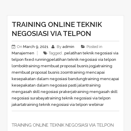
TRAINING ONLINE TEKNIK
NEGOSIASI VIA TELPON
On
March 9, 2021
By
admin
Posted in
Manajemen
Tagged ,
pelatihan teknik negosiasi via
telpon fixed running
pelatihan teknik negosiasi via telpon
lombok
training membuat proposal busnis jogja
training
membuat proposal busnis zoom
training mencapai
kesepakatan dalam negosiasi bandung
training mencapai
kesepakatan dalam negosiasi pasti jalan
training
mengasah skill negosiasi prakerja
training mengasah skill
negosiasi surabaya
training teknik negosiasi via telpon
jakarta
training teknik negosiasi via telpon webinar
TRAINING ONLINE TEKNIK NEGOSIASI VIA TELPON