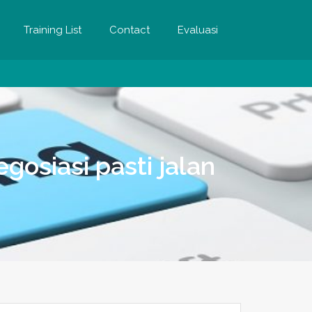
Training List
Contact
Evaluasi
osiasi pasti jalan