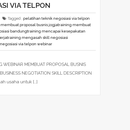
SI VIA TELPON
Tagged ,
pelatihan teknik negosiasi via telpon
g membuat proposal busnis jogja
training membuat
osiasi bandung
training mencapai kesepakatan
erja
training mengasah skill negosiasi
k negosiasi via telpon webinar
NING WEBINAR MEMBUAT PROPOSAL BUSNIS
BUSINESS NEGOTIATION SKILL DESCRIPTION
ah usaha untuk […]