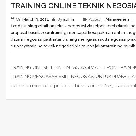
TRAINING ONLINE TEKNIK NEGOSIA
On
March 9, 2021
By
admin
Posted in
Manajemen
fixed running
pelatihan teknik negosiasi via telpon lombok
trainin
proposal busnis zoom
training mencapai kesepakatan dalam neg
dalam negosiasi pasti jalan
training mengasah skill negosiasi prak
surabaya
training teknik negosiasi via telpon jakarta
training tekni
TRAINING ONLINE TEKNIK NEGOSIASI VIA TELPON TRAI
TRAINING MENGASAH SKILL NEGOSIASI UNTUK PRAKERJA 
pelatihan membuat proposal busnis online Negosiasi adal