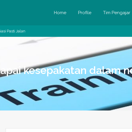
Home
Profile
Tim Pengajar
si Pasti Jalan
apai kesepakatan dalam neg